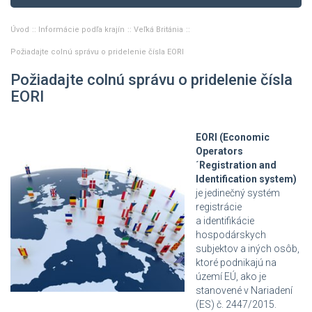
Úvod
Informácie podľa krajín
Veľká Británia
Požiadajte colnú správu o pridelenie čísla EORI
Požiadajte colnú správu o pridelenie čísla
EORI
EORI (Economic
Operators
´Registration and
Identification system)
je jedinečný systém
registrácie
a identifikácie
hospodárskych
subjektov a iných osôb,
ktoré podnikajú na
území EÚ, ako je
stanovené v Nariadení
(ES) č. 2447/2015.