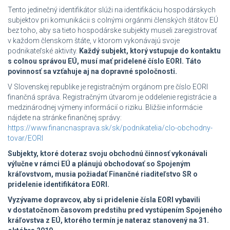
Tento jedinečný identifikátor slúži na identifikáciu hospodárskych
subjektov pri komunikácii s colnými orgánmi členských štátov EÚ
bez toho, aby sa tieto hospodárske subjekty museli zaregistrovať
v každom členskom štáte, v ktorom vykonávajú svoje
podnikateľské aktivity.
Každý subjekt, ktorý vstupuje do kontaktu
s colnou správou EÚ, musí mať pridelené číslo EORI. Táto
povinnosť sa vzťahuje aj na dopravné spoločnosti.
V Slovenskej republike je registračným orgánom pre číslo EORI
finančná správa. Registračným útvarom je oddelenie registrácie a
medzinárodnej výmeny informácií o riziku. Bližšie informácie
nájdete na stránke finančnej správy:
https://www.financnasprava.sk/sk/podnikatelia/clo-obchodny-
tovar/EORI
Subjekty, ktoré doteraz svoju obchodnú činnosť vykonávali
výlučne v rámci EÚ a plánujú obchodovať so Spojeným
kráľovstvom, musia požiadať Finančné riaditeľstvo SR o
pridelenie identifikátora EORI.
Vyzývame dopravcov, aby si pridelenie čísla EORI vybavili
v dostatočnom časovom predstihu pred vystúpením Spojeného
kráľovstva z EÚ, ktorého termín je nateraz stanovený na 31.