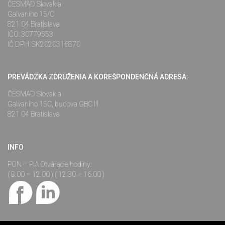
ČESMAD Slovakia
Galvaniho 15/C
821 04 Bratislava
IČO: 30779553
IČ DPH: SK2020316870
PREVÁDZKA ZDRUŽENIA A KOREŠPONDENČNÁ ADRESA:
ČESMAD Slovakia
Galvaniho 15C, budova GBC III
821 04 Bratislava
INFO
PON – PIA Otváracie hodiny:
( 8.00 – 12.00 ) ( 12.30 – 16.00 )