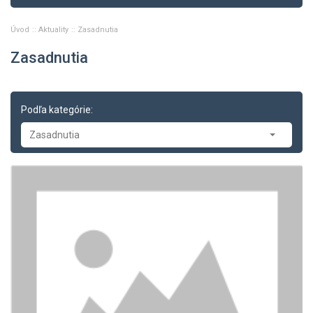
Úvod
Aktuality
Zasadnutia
Zasadnutia
Podľa kategórie:
Zasadnutia
Aktuality
-- Tlačové správy
-- Zasadnutia
-- Oznamy
-- Dopravné správy
-- Príklady z právnej praxe