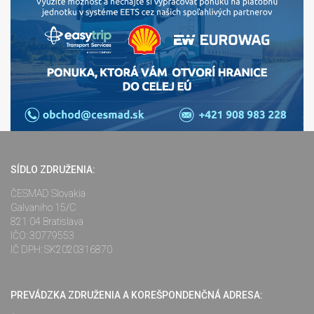
SÍDLO ZDRUŽENIA:
ČESMAD Slovakia
Galvaniho 15/C
821 04 Bratislava
IČO: 30779553
IČ DPH: SK2020316870
PREVÁDZKA ZDRUŽENIA A KOREŠPONDENČNÁ ADRESA: