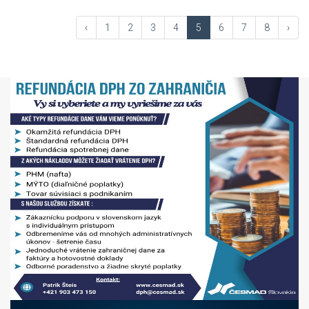
‹
1
2
3
4
5
6
7
8
›