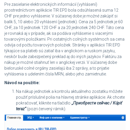
Pre zasielanie elektronických informácií (vyhlásení)
prostredníctvom aplikácie TIR EPD bola odsúhlasená suma 12
CHF pre jedno vyhlásenie. V súčasnej dobe je možné zakúpiť si
balík 5, 10 alebo 20 vyhlásení (jednotiek). Cena za 5 jednotiek je 60
CHF, za 10 jednotiek 120 CHF a za 20 jednotiek 240 CHF. Táto cena
je rovnaká aj v prípade, ak sa podáva vyhlásenie s viacerými
tovarovými položkami. Pri ostatných colných systémoch sa cena
odvíja od počtu tovarových položiek. Stránky v aplikácii TIR EPD
týkajúce sa platieb sú zatiaľ iba v anglickom a ruskom jazyku,
neskôr bude zabezpečený preklad aj do iných jazykov. Faktúru za
nákup je možné stiahnuť len v anglickej verzii. V súčasnej dobe
bieloruské colné orgány zasielajú iba 2 správy, a to prijatie
vyhlásenia s udelením čísla MRN, alebo jeho zamietnutie.
Návod na použitie:
Na nákup jednotiek a kontrolu aktuálneho zostatku môžete
použiť príslušné polia na hlavnej stránke aplikácie. Ak chcete
pokračovať, kliknite na tlačidlo
„
Приобрести сейчас / Kúpiť
teraz“
(pozri červený rámik).