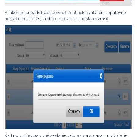
V takomto prípade treba potvrdiť, či chcete vyhlásenie opätovne
poslať (tlačidlo OK), alebo opätovné preposlanie zrušiť.
Keď potvrdíte opätovné zaslanie, zobrazí sa správa – potvrdenie,