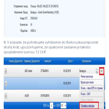
8. V prípade, že potrebujete vyhlásenie do Bieloruska preposlať
druhý krát, upozorňujeme, že opätovné zaslanie je takisto
spoplatnené sumou 12 CHF.