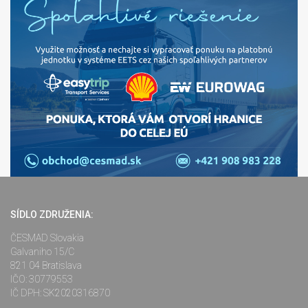
SÍDLO ZDRUŽENIA:
ČESMAD Slovakia
Galvaniho 15/C
821 04 Bratislava
IČO: 30779553
IČ DPH: SK2020316870