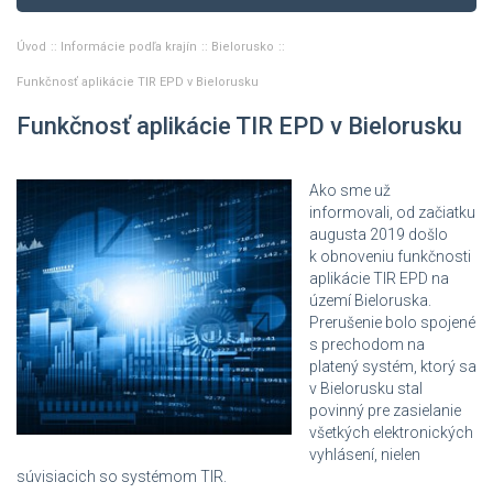
Úvod
Informácie podľa krajín
Bielorusko
Funkčnosť aplikácie TIR EPD v Bielorusku
Funkčnosť aplikácie TIR EPD v Bielorusku
Ako sme už
informovali, od začiatku
augusta 2019 došlo
k obnoveniu funkčnosti
aplikácie TIR EPD na
území Bieloruska.
Prerušenie bolo spojené
s prechodom na
platený systém, ktorý sa
v Bielorusku stal
povinný pre zasielanie
všetkých elektronických
vyhlásení, nielen
súvisiacich so systémom TIR.