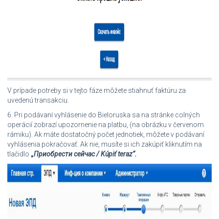
V prípade potreby si v tejto fáze môžete stiahnuť faktúru za
uvedenú transakciu.
6. Pri podávaní vyhlásenie do Bieloruska sa na stránke colných
operácií zobrazí upozornenie na platbu, (na obrázku v červenom
rámiku). Ak máte dostatočný počet jednotiek, môžete v podávaní
vyhlásenia pokračovať. Ak nie, musíte si ich zakúpiť kliknutím na
tlačidlo
„
Приобрести сейчас / Kúpiť teraz“.