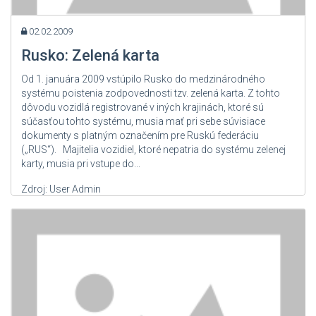
02.02.2009
Rusko: Zelená karta
Od 1. januára 2009 vstúpilo Rusko do medzinárodného
systému poistenia zodpovednosti tzv. zelená karta. Z tohto
dôvodu vozidlá registrované v iných krajinách, ktoré sú
súčasťou tohto systému, musia mať pri sebe súvisiace
dokumenty s platným označením pre Ruskú federáciu
(„RUS“). Majitelia vozidiel, ktoré nepatria do systému zelenej
karty, musia pri vstupe do...
Zdroj: User Admin