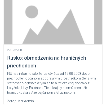
20.10.2008
Rusko: obmedzenia na hraničných
priechodoch
IRU nás informovalo,že ruskávláda od 12.08.2008 dovolí
prechod len občanom adopravným prostriedkom členským
štátomspoločnstva a týka sa to aj železničnej dopravy z
Lotyšska,Litvy, Estónska.Tieto krajiny nesmú prekročiť
hranicuRuska s Azerbajčanom a Gruzínskom.
Zdroj: User Admin