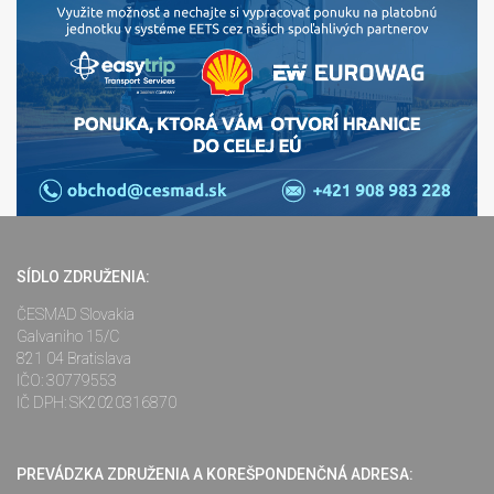
SÍDLO ZDRUŽENIA:
ČESMAD Slovakia
Galvaniho 15/C
821 04 Bratislava
IČO: 30779553
IČ DPH: SK2020316870
PREVÁDZKA ZDRUŽENIA A KOREŠPONDENČNÁ ADRESA: