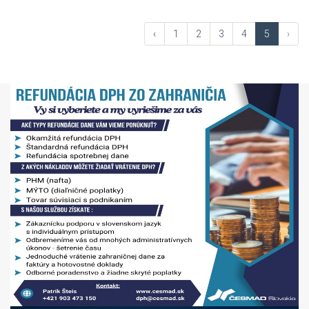
‹
1
2
3
4
5
›