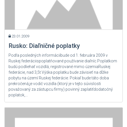
23.01.2009
Rusko: Diaľničné poplatky
Podľa posledných informáciíbude od 1. februára 2009 v
Ruskej federáciispoplatňované používanie diaľníc.Poplatkom
budú podliehať vozidlá, registrované mimo územiaRuskej
federácie, nad 3,5t.Výška poplatku bude závisieť na dĺžke
pobytu na území Ruskej federácie. Pokiaľ bude táto doba
prekročená,je vodič vozidla (ktorý je v tejto súvislosti
považovaný za zástupcu firmy) povinný zaplatiťdodatočný
poplatok,...
Zdroj: User Admin