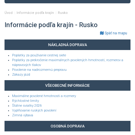
Úvod
Informácie podľa krajín
Rusko
Informácie podľa krajín - Rusko
Späť na mapu
NÁKLADNÁ DOPRAVA
Poplatky za používanie cestnej siete
Poplatky za prekročenie maximálnych povolených hmotností, rozmerov a
nápravových tlakov
Povolenie na nadrozmernú prepravu
Zákazy jázd
VŠEOBECNÉ INFORMÁCIE
Maximálne povolené hmotnosti a rozmery
Rýchlostné limity
Štátne sviatky 2026
Vyplňovanie ruských povolení
Zimná výbava
OSOBNÁ DOPRAVA