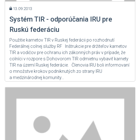
13.09.2013
Systém TIR - odporúčania IRU pre
Ruskú federáciu
Použitie karnetov TIR v Ruskej federácii po rozhodnutí
Federálnej colnej služby RF Inštrukcie pre držiteľov karnetov
TIR a vodičov pre ochranu ich zákonných práv v prípade, že
colníci v rozpore s Dohovorom TIR odmietnu vybaviť karnety
TIR na území Ruskej federácie. Členovia IRU boli informovaní
o množstve krokov podniknutých zo strany IRU
a medzinárodnej komunity...
Zdroj: User Admin