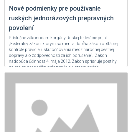
Nové podmienky pre používanie
ruských jednorázových prepravných
povolení
Príslušné zákonodarné orgány Ruskej federácie prijali
„Federálny zákon, ktorým sa mení a dopĺňa zákon o štátnej
kontrole pravidiel uskutočňovania medzinárodnej cestnej
dopravy a o zodpovednosti za ich porušenie“. Zákon
nadobúda účinnosť 4. mája 2012. Zákon sprísňuje postihy
najmä za nedodržiavanie pravidiel ustanovených
bilaterálnymi medzivládnymi dohodami o medzinárodnej
cestnej doprave a...
Zdroj: User Admin