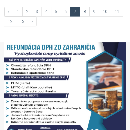
‹
1
2
3
4
5
6
7
8
9
10
11
12
13
›