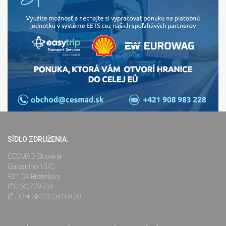
SÍDLO ZDRUŽENIA:
ČESMAD Slovakia
Galvaniho 15/C
821 04 Bratislava
IČO: 30779553
IČ DPH: SK2020316870