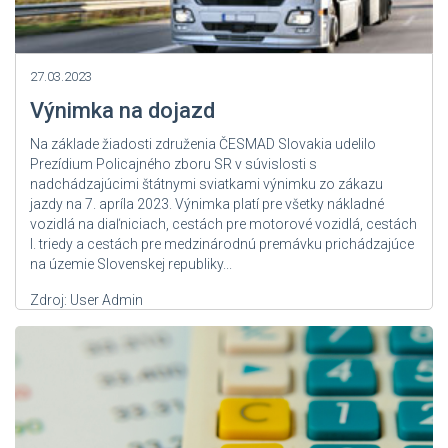
27.03.2023
Výnimka na dojazd
Na základe žiadosti združenia ČESMAD Slovakia udelilo
Prezídium Policajného zboru SR v súvislosti s
nadchádzajúcimi štátnymi sviatkami výnimku zo zákazu
jazdy na 7. apríla 2023. Výnimka platí pre všetky nákladné
vozidlá na diaľniciach, cestách pre motorové vozidlá, cestách
I. triedy a cestách pre medzinárodnú premávku prichádzajúce
na územie Slovenskej republiky...
Zdroj: User Admin