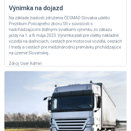
Výnimka na dojazd
Na základe žiadosti združenia ČESMAD Slovakia udelilo
Prezídium Policajného zboru SR v súvislosti s
nadchádzajúcimi štátnymi sviatkami výnimku zo zákazu
jazdy na 1. a 8. mája 2023. Výnimka platí pre všetky nákladné
vozidlá na diaľniciach, cestách pre motorové vozidlá, cestách
I. triedy a cestách pre medzinárodnú premávku prichádzajúce
na územie Slovenskej...
Zdroj: User Admin