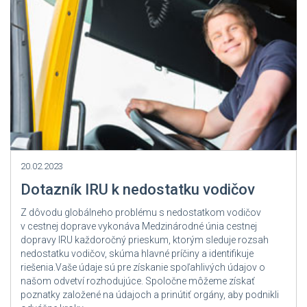
20.02.2023
Dotazník IRU k nedostatku vodičov
Z dôvodu globálneho problému s nedostatkom vodičov
v cestnej doprave vykonáva Medzinárodné únia cestnej
dopravy IRU každoročný prieskum, ktorým sleduje rozsah
nedostatku vodičov, skúma hlavné príčiny a identifikuje
riešenia.Vaše údaje sú pre získanie spoľahlivých údajov o
našom odvetví rozhodujúce. Spoločne môžeme získať
poznatky založené na údajoch a prinútiť orgány, aby podnikli