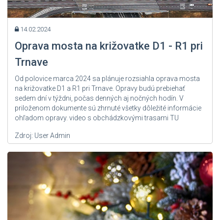
14.02.2024
Oprava mosta na križovatke D1 - R1 pri
Trnave
Od polovice marca 2024 sa plánuje rozsiahla oprava mosta
na križovatke D1 a R1 pri Trnave. Opravy budú prebiehať
sedem dní v týždni, počas denných aj nočných hodín. V
priloženom dokumente sú zhrnuté všetky dôležité informácie
ohľadom opravy. video s obchádzkovými trasami TU
Zdroj: User Admin