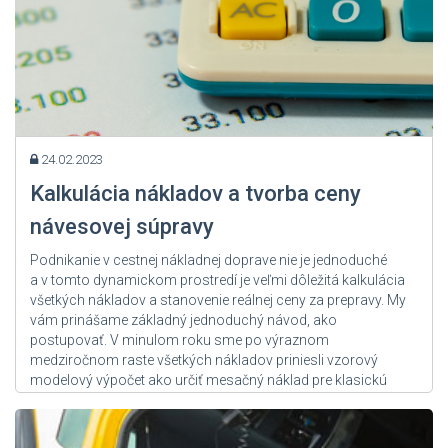
24.02.2023
Kalkulácia nákladov a tvorba ceny
návesovej súpravy
Podnikanie v cestnej nákladnej doprave nie je jednoduché
a v tomto dynamickom prostredí je veľmi dôležitá kalkulácia
všetkých nákladov a stanovenie reálnej ceny za prepravy. My
vám prinášame základný jednoduchý návod, ako
postupovať. V minulom roku sme po výraznom
medziročnom raste všetkých nákladov priniesli vzorový
modelový výpočet ako určiť mesačný náklad pre klasickú
návesovú súpravu...
Zdroj: User Admin