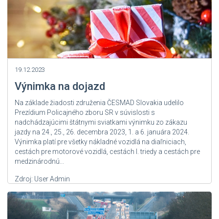
19.12.2023
Výnimka na dojazd
Na základe žiadosti združenia ČESMAD Slovakia udelilo
Prezídium Policajného zboru SR v súvislosti s
nadchádzajúcimi štátnymi sviatkami výnimku zo zákazu
jazdy na 24., 25., 26. decembra 2023, 1. a 6. januára 2024.
Výnimka platí pre všetky nákladné vozidlá na diaľniciach,
cestách pre motorové vozidlá, cestách I. triedy a cestách pre
medzinárodnú...
Zdroj: User Admin