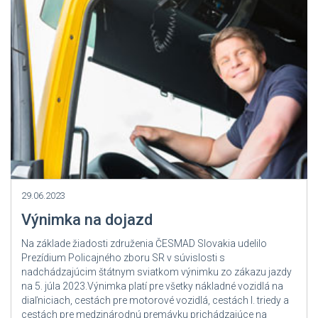
Zdroj: User Admin
29.06.2023
Výnimka na dojazd
Na základe žiadosti združenia ČESMAD Slovakia udelilo
Prezídium Policajného zboru SR v súvislosti s
nadchádzajúcim štátnym sviatkom výnimku zo zákazu jazdy
na 5. júla 2023.Výnimka platí pre všetky nákladné vozidlá na
diaľniciach, cestách pre motorové vozidlá, cestách I. triedy a
cestách pre medzinárodnú premávku prichádzajúce na