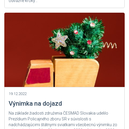
odvážne kroky...
Zdroj: User Admin
19.12.2022
Výnimka na dojazd
Na základe žiadosti združenia ČESMAD Slovakia udelilo
Prezídium Policajného zboru SR v súvislosti s
nadchádzajúcimi štátnymi sviatkami všeobecnú výnimku zo