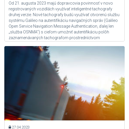
Od 21. augusta 2023 majú dopravcovia povinnosť v novo
registrovaných vozidlách využívať inteligentné tachografy
druhej verzie. Nové tachografy budú využívať otvorenú službu
systému Galileo na autentifikáciu navigačných správ (Galileo
Open Service Navigation Message Authentication, ďalej len
„služba OSNMA“) s cieľom umožniť autentifikáciu polôh
zaznamenávaných tachografom prostredníctvom
globálneho navigačného satelitného systému Galileo
(GNSS).Služba...
Zdroj: User Admin
27.04.2023