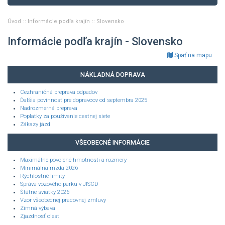
Úvod
Informácie podľa krajín
Slovensko
Informácie podľa krajín - Slovensko
Späť na mapu
NÁKLADNÁ DOPRAVA
Cezhraničná preprava odpadov
Ďalšia povinnosť pre dopravcov od septembra 2025
Nadrozmerná preprava
Poplatky za používanie cestnej siete
Zákazy jázd
VŠEOBECNÉ INFORMÁCIE
Maximálne povolené hmotnosti a rozmery
Minimálna mzda 2026
Rýchlostné limity
Správa vozového parku v JISCD
Štátne sviatky 2026
Vzor všeobecnej pracovnej zmluvy
Zimná výbava
Zjazdnosť ciest