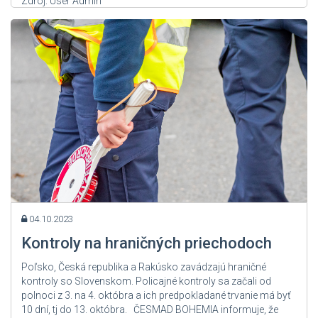
Zdroj: User Admin
04.10.2023
Kontroly na hraničných priechodoch
Poľsko, Česká republika a Rakúsko zavádzajú hraničné
kontroly so Slovenskom. Policajné kontroly sa začali od
polnoci z 3. na 4. októbra a ich predpokladané trvanie má byť
10 dní, tj do 13. októbra. ČESMAD BOHEMIA informuje, že