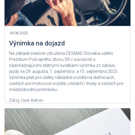
18.08.2023
Výnimka na dojazd
Na základe žiadosti združenia ČESMAD Slovakia udelilo
Prezídium Policajného zboru SR v súvislosti s
nadchádzajúcimi štátnymi sviatkami výnimku zo zákazu
jazdy na 29. augusta, 1. septembra a 15. septembra 2023.
Výnimka platí pre všetky nákladné vozidlá na diaľniciach,
cestách pre motorové vozidlá, cestách I. triedy a cestách pre
medzinárodnú premávku...
Zdroj: User Admin