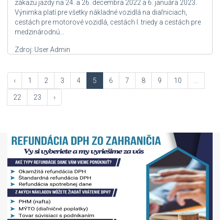
zákazu jazdy na 24. a 26. decembra 2022 a 6. januára 2023.
Výnimka platí pre všetky nákladné vozidlá na diaľniciach,
cestách pre motorové vozidlá, cestách I. triedy a cestách pre
medzinárodnú...
Zdroj: User Admin
‹
1
2
3
4
5
6
7
8
9
10
...
22
23
›