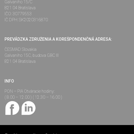
Galvaniho 15/C
821 04 Bratislava
IČO: 30779553
IČ DPH: SK2020316870
PREVÁDZKA ZDRUŽENIA A KOREŠPONDENČNÁ ADRESA:
ČESMAD Slovakia
Galvaniho 15C, budova GBC III
821 04 Bratislava
INFO
PON – PIA Otváracie hodiny:
( 8.00 – 12.00 ) ( 12.30 – 16.00 )