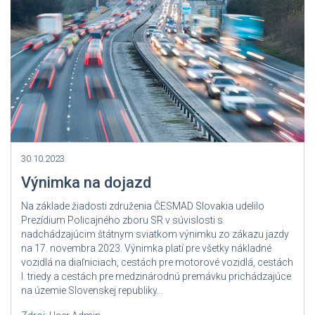
30.10.2023
Výnimka na dojazd
Na základe žiadosti združenia ČESMAD Slovakia udelilo
Prezídium Policajného zboru SR v súvislosti s
nadchádzajúcim štátnym sviatkom výnimku zo zákazu jazdy
na 17. novembra 2023. Výnimka platí pre všetky nákladné
vozidlá na diaľniciach, cestách pre motorové vozidlá, cestách
I. triedy a cestách pre medzinárodnú premávku prichádzajúce
na územie Slovenskej republiky...